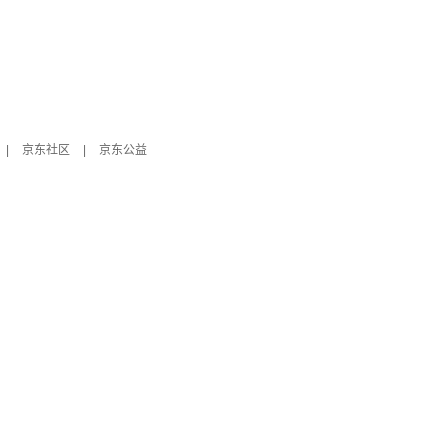
|
京东社区
|
京东公益