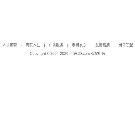
人才招聘
|
商家入驻
|
广告服务
|
手机京东
|
友情链接
|
销售联盟
Copyright © 2004-
2026
京东JD.com 版权所有