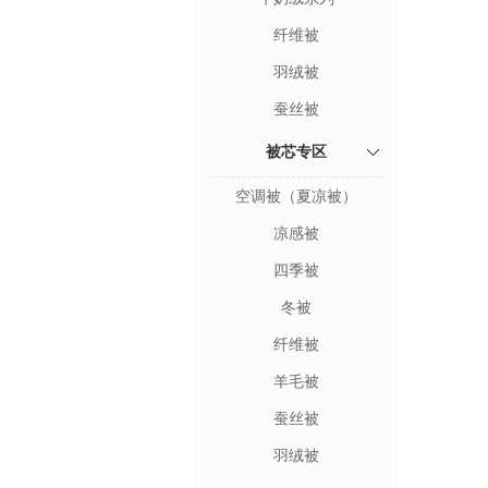
纤维被
羽绒被
蚕丝被
被芯专区
空调被（夏凉被）
凉感被
四季被
冬被
纤维被
羊毛被
蚕丝被
羽绒被