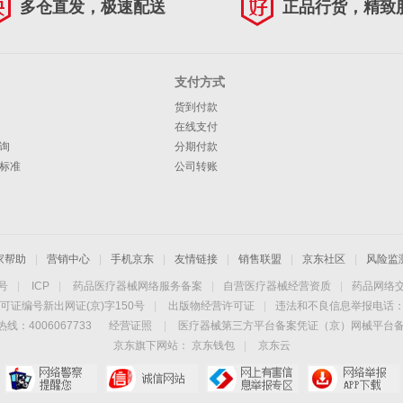
多仓直发，极速配送
正品行货，精致
支付方式
货到付款
在线支付
询
分期付款
标准
公司转账
家帮助
|
营销中心
|
手机京东
|
友情链接
|
销售联盟
|
京东社区
|
风险监
4号
|
ICP
|
药品医疗器械网络服务备案
|
自营医疗器械经营资质
|
药品网络
可证编号新出网证(京)字150号
|
出版物经营许可证
|
违法和不良信息举报电话：40
线：4006067733
经营证照
|
医疗器械第三方平台备案凭证（京）网械平台备字（
京东旗下网站：
京东钱包
|
京东云