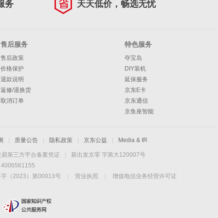
服务
天天低价，畅选无忧
售后服务
特色服务
售后政策
夺宝岛
价格保护
DIY装机
退款说明
延保服务
返修/退换货
京东E卡
取消订单
京东通信
京鱼座智能
测
|
质量公告
|
隐私政策
|
京东公益
|
Media & IR
交易第三方平台备案凭证
|
新出发京零 字第大120007号
06561155
2023）第00013号
|
营业执照
|
增值电信业务经营许可证