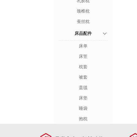
乳胶枕
颈椎枕
蚕丝枕
床品配件
床单
床笠
枕套
被套
盖毯
床垫
睡袋
抱枕