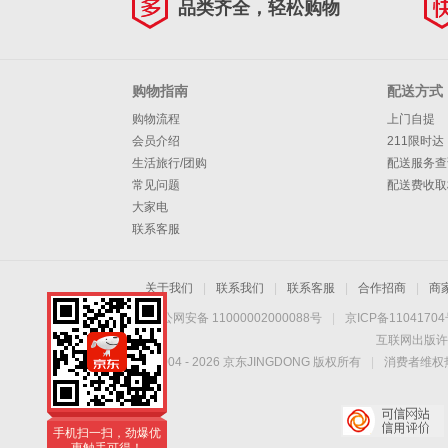
品类齐全，轻松购物
购物指南
配送方式
购物流程
上门自提
会员介绍
211限时达
生活旅行/团购
配送服务查
常见问题
配送费收取
大家电
联系客服
关于我们
|
联系我们
|
联系客服
|
合作招商
|
商
京公网安备 11000002000088号
|
京ICP备1104170
互联网出版许
Copyright © 2004 -
2026
京东JINGDONG 版权所有
|
消费者维权热
手机扫一扫，劲爆优
惠触手可得！